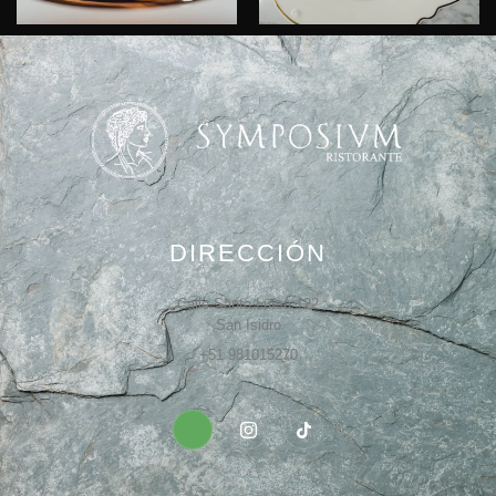
DIRECCIÓN
Calle Santa Luísa 122
San Isidro
+51 981015270